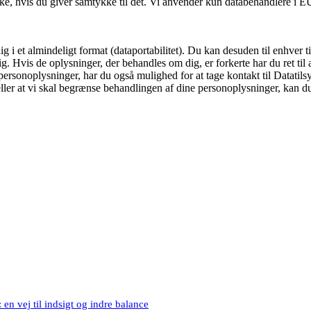
e, hvis du giver samtykke til det. Vi anvender kun databehandlere i EU e
dig i et almindeligt format (dataportabilitet). Du kan desuden til enhve
g. Hvis de oplysninger, der behandles om dig, er forkerte har du ret til at
rsonoplysninger, har du også mulighed for at tage kontakt til Datatilsy
eller at vi skal begrænse behandlingen af dine personoplysninger, kan
en vej til indsigt og indre balance