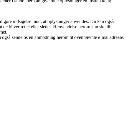
ller i lande, der kan give dine oplysninger en tilstrækkelig
r tid gøre indsigelse mod, at oplysninger anvendes. Du kan også
 de bliver rettet eller slettet. Henvendelse herom kan ske til:
net.
 du også sende os en anmodning herom til ovennævnte e-mailadresse.