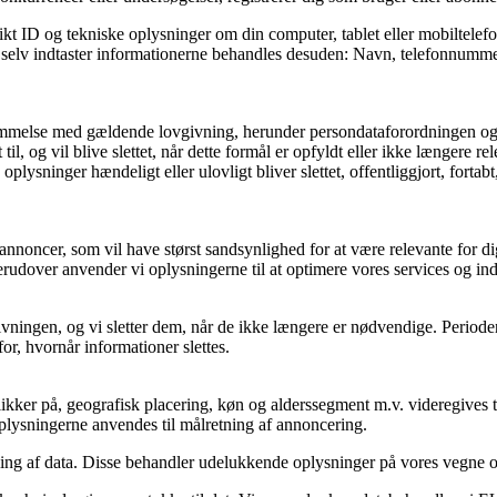
kt ID og tekniske oplysninger om din computer, tablet eller mobiltelefo
og selv indtaster informationerne behandles desuden: Navn, telefonnummer
stemmelse med gældende lovgivning, herunder persondataforordningen og
il, og vil blive slettet, når dette formål er opfyldt eller ikke længere rel
e oplysninger hændeligt eller ulovligt bliver slettet, offentliggjort, fo
annoncer, som vil have størst sandsynlighed for at være relevante for dig
erudover anvender vi oplysningerne til at optimere vores services og in
ovgivningen, og vi sletter dem, når de ikke længere er nødvendige. Peri
or, hvornår informationer slettes.
kker på, geografisk placering, køn og alderssegment m.v. videregives ti
 Oplysningerne anvendes til målretning af annoncering.
ling af data. Disse behandler udelukkende oplysninger på vores vegne 