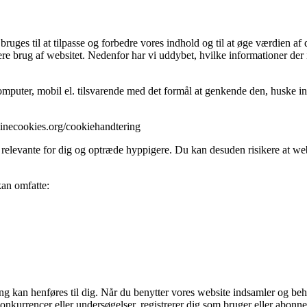
ges til at tilpasse og forbedre vores indhold og til at øge værdien af 
ere brug af websitet. Nedenfor har vi uddybet, hvilke informationer der 
mputer, mobil el. tilsvarende med det formål at genkende den, huske inds
//minecookies.org/cookiehandtering
 relevante for dig og optræde hyppigere. Du kan desuden risikere at webs
kan omfatte:
fang kan henføres til dig. Når du benytter vores website indsamler og be
onkurrencer eller undersøgelser, registrerer dig som bruger eller abonnen