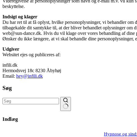
Videregivelse af personoplysninger som navn og e-mail m.v. vil kun sk
beskyttelse.
Indsigt og klager
Du har ret til at få oplyst, hvilke personoplysninger, vi behandler om 
tilbagekalde dit samtykke til, at der bliver behandlet oplysninger om di
web@sun-dance.dk. Hvis du vil klage over vores behandling af dine pe
Ønsker du ikke længere, at vi skal behandle dine personoplysninger, 
Udgiver
Websitet ejes og publiceres af:
infili.dk
Hermodsvej 18c 8230 Åbyhøj
Email:
hey@infili.dk
Søg
Ingen
resultater
Indlæg
Hypnose og sind: 