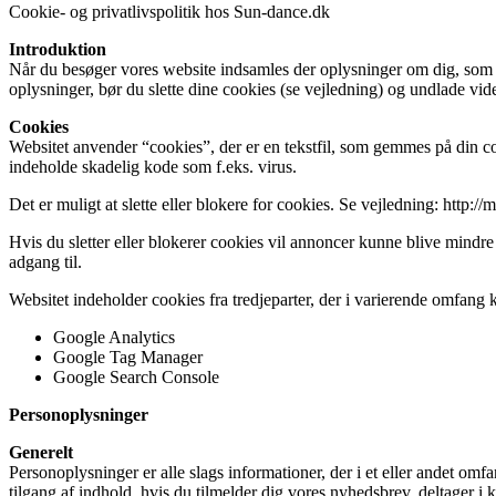
Cookie- og privatlivspolitik hos Sun-dance.dk
Introduktion
Når du besøger vores website indsamles der oplysninger om dig, som bru
oplysninger, bør du slette dine cookies (se vejledning) og undlade vid
Cookies
Websitet anvender “cookies”, der er en tekstfil, som gemmes på din co
indeholde skadelig kode som f.eks. virus.
Det er muligt at slette eller blokere for cookies. Se vejledning: http:
Hvis du sletter eller blokerer cookies vil annoncer kunne blive mindre
adgang til.
Websitet indeholder cookies fra tredjeparter, der i varierende omfang 
Google Analytics
Google Tag Manager
Google Search Console
Personoplysninger
Generelt
Personoplysninger er alle slags informationer, der i et eller andet om
tilgang af indhold, hvis du tilmelder dig vores nyhedsbrev, deltager i k