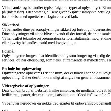
Vi indsamler og behandler typisk følgende typer af oplysninger: Et uni
på (interesser). I det omfang du selv giver eksplicit samtykke hertil 
forbindelse med oprettelse af login eller ved køb.
Sikkerhed
Vi behandler dine personoplysninger sikkert og fortroligt i overens
Dine oplysninger vil alene blive anvendt til det formål, de er indsamlet t
Vi har truffet tekniske og organisatoriske foranstaltninger mod, at din
eller i øvrigt behandles i strid med lovgivningen.
Formål
Oplysningerne bruges til at identificere dig som bruger og vise dig de 
services, du har efterspurgt, som f.eks. at fremsende et nyhedsbrev. H
Periode for opbevaring
Oplysningerne opbevares i det tidsrum, der er tilladt i henhold til l
opbevaring. Det er derfor ikke muligt at angive en generel tidsramme f
Videregivelse af oplysninger
Data om din brug af websitet, hvilke annoncer, du modtager og evt. kli
hvilke tredjeparter, der er tale om, i afsnittet om “Cookies” ovenfor.
Vi benytter herudover en række tredjeparter til opbevaring og behand