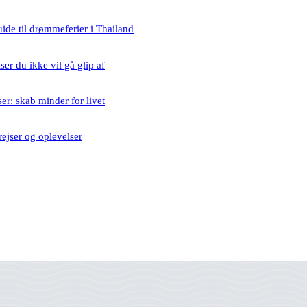
ide til drømmeferier i Thailand
ser du ikke vil gå glip af
er: skab minder for livet
ejser og oplevelser