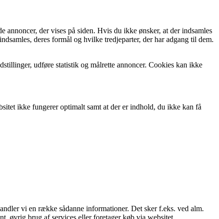
de annoncer, der vises på siden. Hvis du ikke ønsker, at der indsamles
indsamles, deres formål og hvilke tredjeparter, der har adgang til dem.
tillinger, udføre statistik og målrette annoncer. Cookies kan ikke
itet ikke fungerer optimalt samt at der er indhold, du ikke kan få
handler vi en række sådanne informationer. Det sker f.eks. ved alm.
t, øvrig brug af services eller foretager køb via websitet.