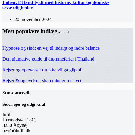
Italien: Et land fyldt med historie, kultur og ikoniske
seværdigheder
20. november 2024
Mest populære indlæg
Hypnose og sind: en vej til indsigt og indre balance
Den ultimative guide til drømmeferier i Thailand
Rejser og oplevelser du ikke vil gå glip af
Rejser & oplevelser: skab minder for livet
Sun-dance.dk
Siden ejes og udgives af
Infili
Hermodsvej 18C,
8230 Åbyhøj
hey(at)infili.dk