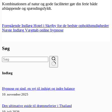
Kombinationen af natur og gode faciliteter gør din ferie både
afslappende og spændingsfyldt.
Foregående
Indlæg
Hotel i Skejby for de bedste opholdsmuligheder
Næste
Indlæg
Vægttab online hypnose
Søg
Ingen
Indlæg
resultater
Hypnose og sind: en vej til indsigt og indre balance
10. november 2025
Den ultimative guide til drømmeferier i Thailand
10. juli 2026