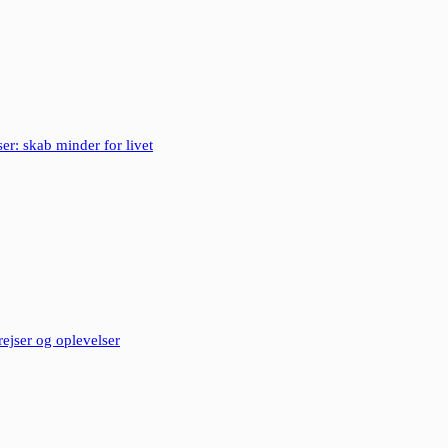
er: skab minder for livet
ejser og oplevelser