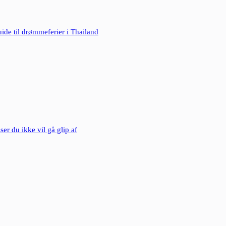
ide til drømmeferier i Thailand
ser du ikke vil gå glip af