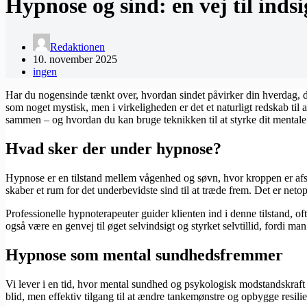
Hypnose og sind: en vej til inds
Redaktionen
10. november 2025
ingen
Har du nogensinde tænkt over, hvordan sindet påvirker din hverdag, d
som noget mystisk, men i virkeligheden er det et naturligt redskab ti
sammen – og hvordan du kan bruge teknikken til at styrke dit mentale
Hvad sker der under hypnose?
Hypnose er en tilstand mellem vågenhed og søvn, hvor kroppen er afsla
skaber et rum for det underbevidste sind til at træde frem. Det er n
Professionelle hypnoterapeuter guider klienten ind i denne tilstand, 
også være en genvej til øget selvindsigt og styrket selvtillid, fordi ma
Hypnose som mental sundhedsfremmer
Vi lever i en tid, hvor mental sundhed og psykologisk modstandskraf
blid, men effektiv tilgang til at ændre tankemønstre og opbygge resilie