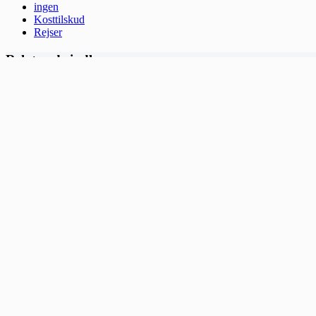
ingen
Kosttilskud
Rejser
Relaterede indlæg
Den ultimative guide til drømmeferier i Thailand
10. juli 2026
Rejser og oplevelser du ikke vil gå glip af
27. april 2026
Rejser & oplevelser: skab minder for livet
27. april 2026