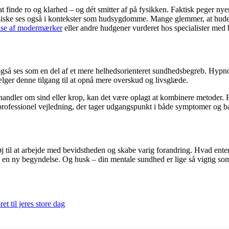
 finde ro og klarhed – og dét smitter af på fysikken. Faktisk peger nye
ysiske ses også i kontekster som hudsygdomme. Mange glemmer, at huden
else af modermærker
eller andre hudgener vurderet hos specialister med 
også ses som en del af et mere helhedsorienteret sundhedsbegreb. Hypnos
ælger denne tilgang til at opnå mere overskud og livsglæde.
 handler om sind eller krop, kan det være oplagt at kombinere metoder.
rofessionel vejledning, der tager udgangspunkt i både symptomer og b
øj til at arbejde med bevidstheden og skabe varig forandring. Hvad enten 
dig en ny begyndelse. Og husk – din mentale sundhed er lige så vigtig 
 til jeres store dag