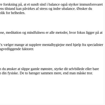
re forskning på, at et sundt sind i balance også styrker immunforsvaret
s tilstand kan påvirkes af stress og indre ubalance. Ønsker du
blik for helheden.
e, meditation og mindfulness er alle metoder, hvor fokus ligger på at
 Fx vælger mange at supplere mentalhygiejne med hjælp fra specialister
agvedliggende faktorer.
du ønsker at slippe gamle mønstre, styrke dit selvbillede eller bare
som din fysiske. De to hænger sammen mere, end man måske tror.