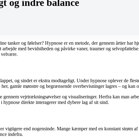
igt og indre balance
ine tanker og følelser? Hypnose er en metode, der gennem årtier har hj
l at arbejde med bevidstheden og påvirke vaner, traumer og selvopfattel
 velvære.
ppet, og sindet er ekstra modtageligt. Under hypnose oplever de fleste 
etop her, gamle mønstre og begrænsende overbevisninger lagres – og ka
ofte gennem vejrtrækningsøvelser og visualiseringer. Herfra kan man arb
n i hypnose direkte interagerer med dybere lag af sit sind.
t er vigtigere end nogensinde. Mange kæmper med en konstant strøm af 
nce indefra.