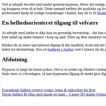
Ved at arbejde bevidst med sindet gennem hypnose, bliver det muligt at
og kroppens evne til at hele. Dette samspil mellem det psykiske og f
professionel hjælp til synlige forandringer i huden, kan du fx få
fjern
En helhedsorienteret tilgang til velvære
At arbejde med sindet er ikke kun en personlig investering – det kan 
lytte indad og skabe balance i krop og sind. Flere og flere danskere v
Ønsker du en mere specialiseret tilgang til din sundhed, hvad end det
inden for dermatologi. Hos en
hudlæge i Aarhus
som Cutanea får du p
Afslutning
Hypnose er langt fra hokus pokus. Det er et seriøst og effektivt værkt
finde mere ro i hverdagen, så kan hypnosens tilgang til sindet give 
Foregående
Indlæg
eventyr venter: rejser & oplevelser for livet
Næste
Indlæg
Bryllup med musik og magi – Casper DJ skaber lydsporet