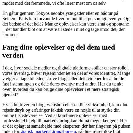
mødet med det fremmede, vi ofte lærer mest om os selv.
En gåtur gennem Tokyos neonbelyste gader eller en bådtur på
Seinen i Paris kan forvandle hvert minut til et personligt eventyr. Og
det bedste af det hele? Mange oplevelser kan være små og spontane
– det handler blot om at være til stede i nuet og tage imod det, der
kommer.
Fang dine oplevelser og del dem med
verden
I dag, hvor sociale medier og digitale platforme spiller en stor rolle i
vores hverdag, bliver rejseminder let en del af vores identitet. Mange
vælger at tage billeder, skrive blogs eller dele videoer for at holde
fast i stemningen og dele deres eventyr med andre. Har du tænkt
over, hvordan du kan bruge dine oplevelser i et mere strategisk
øjemed?
Hvis du driver en blog, webshop eller en lille virksomhed, kan dine
rejseindtryk og erfaringer faktisk være en nøgle til at styrke din
online tilstedeværelse. Ved at kombinere oplevelser med
professionel hjælp til markedsføring kan du nå meget længere. Her
er det oplagt at samarbejde med eksperter, der har fingeren på pulsen
inden for
grafisk markedsføringsbureau
, så dine rejser ikke blot