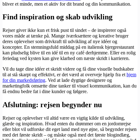
bliver et minde, men et aktiv for dit brand og din kommunikation.
Find inspiration og skab udvikling
Rejser giver ikke kun et frisk pust til sindet – de inspirerer også
vores måde at tænke på. Mange iværksættere og kreative bruger
deres oplevelser som drivkraft til udvikling af nye idéer og
koncepter. En stemningsfuld middag på en italiensk bjergrestaurant
kan pludselig blive til en idé til en ny café derhjemme. Eller en rolig
feriedag ved kysten kan give klarhed om næste skridt i karrieren.
Vil du tage dine idéer et skridt videre og få dine visuelle budskaber
til at stå skarpt og effektivt, er det værd at overveje hjælp fra et
hjem
for din markedsføring
. Ved at lade dygtige designere og
marketingfolk omsætte dine tanker til visuel kommunikation, kan du
få endnu bedre fat i dine kunder og følgere.
Afslutning: rejsen begynder nu
Rejser og oplevelser vil altid være en vigtig kilde til udvikling,
glæde og inspiration. Hvad enten du drømmer om en jordomrejse
eller blot vil udforske dit eget land med nye øjne, så begynder rejsen
med det første skridt – og måske også med det første blogindlæg,