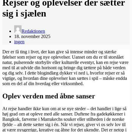
Rejser og oplevelser der sætter
sig i sjælen
Redaktionen
18. november 2025
ingen
Der er få ting i livet, der kan give så intense minder og stærke
følelser som rejser og nye oplevelser. Uanset om du er til storslået
natur, pulserende storbyliv eller kulturelle eventyr, kan en rejse være
med til at udvide din horisont og bringe dig tættere på både verden
og dig selv. I dette blogindlæg dykker vi ned i, hvorfor rejser er så
vigtige, og hvordan dine oplevelser kan sættes i spil – måske endda
som en del af din hverdag eller virksomhed.
Oplev verden med åbne sanser
At rejse handler ikke kun om at se nye steder – det handler i lige så
høj grad om at opleve med alle sanser. Duftene fra gadekøkkener i
Bangkok, farverne i Marrakechs souker eller stilheden i de norske
fjelde – alt dette sætter sig i én. Når vi rejser, giver vi os selv lov til
at være nysgerrige, kreative og åbne for det ukendte. Det er netop i