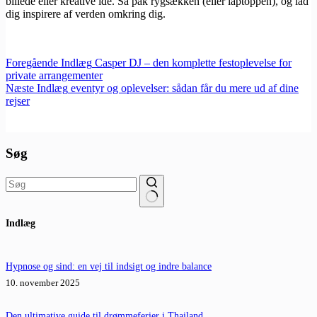
billede eller kreative idé. Så pak rygsækken (eller laptoppen), og lad
dig inspirere af verden omkring dig.
Foregående
Indlæg
Casper DJ – den komplette festoplevelse for
private arrangementer
Næste
Indlæg
eventyr og oplevelser: sådan får du mere ud af dine
rejser
Søg
Ingen
Indlæg
resultater
Hypnose og sind: en vej til indsigt og indre balance
10. november 2025
Den ultimative guide til drømmeferier i Thailand